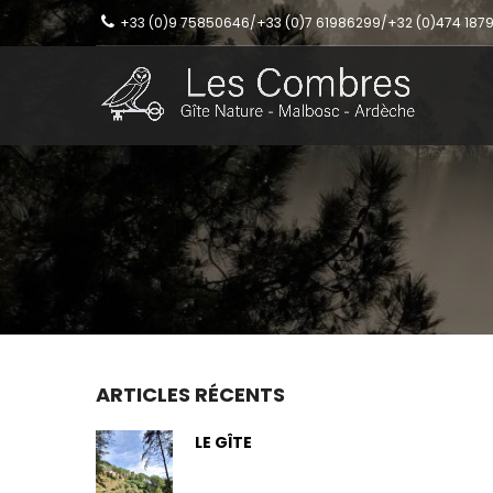
+33 (0)9 75850646/+33 (0)7 61986299/+32 (0)474 187
ARTICLES RÉCENTS
LE GÎTE