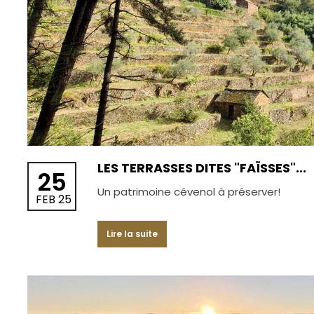
LES TERRASSES DITES "FAÏSSES"...
25
Un patrimoine cévenol à préserver!
FEB 25
Lire la suite