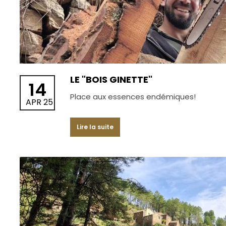
LE "BOIS GINETTE"
14
Place aux essences endémiques!
APR 25
Lire la suite